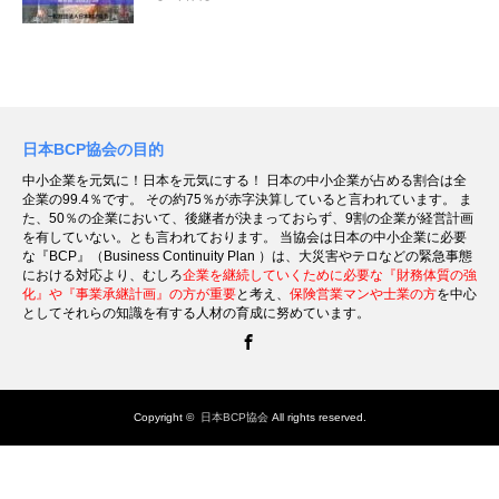
日本BCP協会の目的
中小企業を元気に！日本を元気にする！ 日本の中小企業が占める割合は全
企業の99.4％です。 その約75％が赤字決算していると言われています。 ま
た、50％の企業において、後継者が決まっておらず、9割の企業が経営計画
を有していない。とも言われております。 当協会は日本の中小企業に必要
な『BCP』（Business Continuity Plan ）は、大災害やテロなどの緊急事態
における対応より、むしろ
企業を継続していくために必要な『財務体質の強
化』や『事業承継計画』の方が重要
と考え、
保険営業マンや士業の方
を中心
としてそれらの知識を有する人材の育成に努めています。
Facebook
Copyright ©
日本BCP協会
All rights reserved.