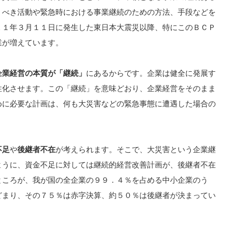
うべき活動や緊急時における事業継続のための方法、手段などを
１１年３月１１日に発生した東日本大震災以降、特にこのＢＣＰ
業が増えています。
企業経営の本質が「継続」
にあるからです。企業は健全に発展す
性化させます。この「継続」を意味どおり、企業経営をそのまま
めに必要な計画は、何も大災害などの緊急事態に遭遇した場合の
不足
や
後継者不在
が考えられます。そこで、大災害という企業継
ように、資金不足に対しては継続的経営改善計画が、後継者不在
ところが、我が国の全企業の９９．４％を占める中小企業のう
どまり、その７５％は赤字決算、約５０％は後継者が決まってい