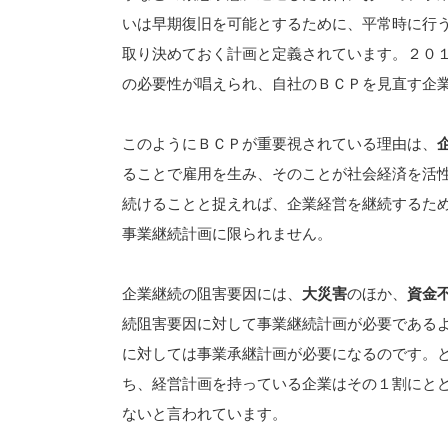
いは早期復旧を可能とするために、平常時に行
取り決めておく計画と定義されています。２０
の必要性が唱えられ、自社のＢＣＰを見直す企
このようにＢＣＰが重要視されている理由は、
ることで雇用を生み、そのことが社会経済を活
続けることと捉えれば、企業経営を継続するた
事業継続計画に限られません。
企業継続の阻害要因には、
大災害
のほか、
資金
続阻害要因に対して事業継続計画が必要である
に対しては事業承継計画が必要になるのです。
ち、経営計画を持っている企業はその１割にと
ないと言われています。