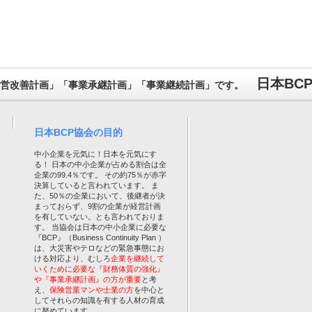
日本BC
営改善計画」「事業承継計画」「事業継続計画」です。
日本BCP協会の目的
中小企業を元気に！日本を元気にす
る！ 日本の中小企業が占める割合は全
企業の99.4％です。 その約75％が赤字
決算していると言われています。 ま
た、50％の企業において、後継者が決
まっておらず、9割の企業が経営計画
を有していない。とも言われておりま
す。 当協会は日本の中小企業に必要な
『BCP』（Business Continuity Plan ）
は、大災害やテロなどの緊急事態にお
ける対応より、むしろ
企業を継続して
いくために必要な『財務体質の強化』
や『事業承継計画』の方が重要
と考
え、
保険営業マンや士業の方
を中心と
してそれらの知識を有する人材の育成
に努めています。