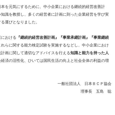
日本を元気にするために、中小企業における継続的経営改善計
い知識を教授し、多くの経営者に計画に則った企業経営を学び実
する運びとなりました。
業における
『継続的経営改善計画』『事業承継計画』『事業継続
これらに関する能力検定試験を実施するなどし、中小企業におけ
続計画に関して適切なアドバイスを行える
知識と能力を持った人
会経済の活性化、ひいては国民生活の向上と社会全体の利益の増
一般社団法人 日本ＢＣＰ協会
理事長 五島 聡