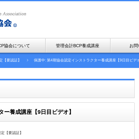
CP協会について
管理会計BCP養成講座
お問
定【要認証】
保護中: 第4期協会認定インストラクター養成講座【9日目ビデ
クター養成講座【9日目ビデオ】
限定【要認証】