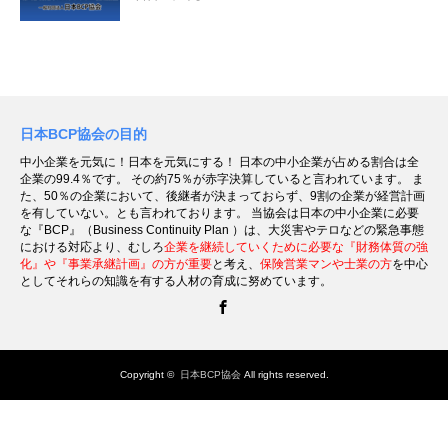
日本BCP協会の目的
中小企業を元気に！日本を元気にする！ 日本の中小企業が占める割合は全
企業の99.4％です。 その約75％が赤字決算していると言われています。 ま
た、50％の企業において、後継者が決まっておらず、9割の企業が経営計画
を有していない。とも言われております。 当協会は日本の中小企業に必要
な『BCP』（Business Continuity Plan ）は、大災害やテロなどの緊急事態
における対応より、むしろ
企業を継続していくために必要な『財務体質の強
化』や『事業承継計画』の方が重要
と考え、
保険営業マンや士業の方
を中心
としてそれらの知識を有する人材の育成に努めています。
Facebook
Copyright ©
日本BCP協会
All rights reserved.