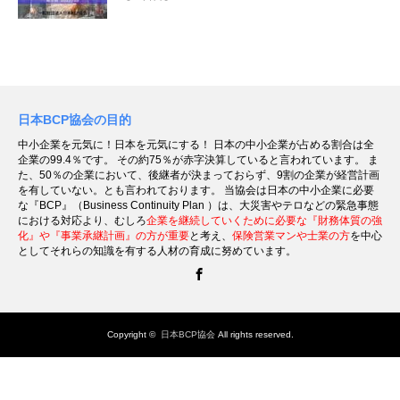
日本BCP協会の目的
中小企業を元気に！日本を元気にする！ 日本の中小企業が占める割合は全
企業の99.4％です。 その約75％が赤字決算していると言われています。 ま
た、50％の企業において、後継者が決まっておらず、9割の企業が経営計画
を有していない。とも言われております。 当協会は日本の中小企業に必要
な『BCP』（Business Continuity Plan ）は、大災害やテロなどの緊急事態
における対応より、むしろ
企業を継続していくために必要な『財務体質の強
化』や『事業承継計画』の方が重要
と考え、
保険営業マンや士業の方
を中心
としてそれらの知識を有する人材の育成に努めています。
Facebook
Copyright ©
日本BCP協会
All rights reserved.