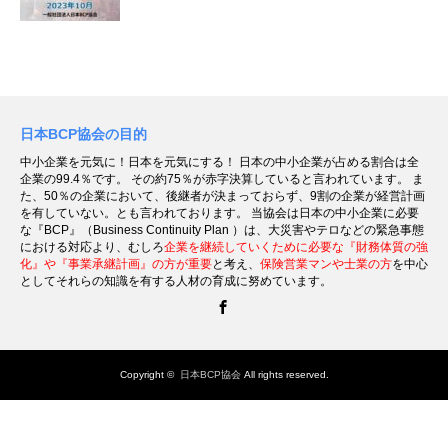
日本BCP協会の目的
中小企業を元気に！日本を元気にする！ 日本の中小企業が占める割合は全
企業の99.4％です。 その約75％が赤字決算していると言われています。 ま
た、50％の企業において、後継者が決まっておらず、9割の企業が経営計画
を有していない。とも言われております。 当協会は日本の中小企業に必要
な『BCP』（Business Continuity Plan ）は、大災害やテロなどの緊急事態
における対応より、むしろ
企業を継続していくために必要な『財務体質の強
化』や『事業承継計画』の方が重要
と考え、
保険営業マンや士業の方
を中心
としてそれらの知識を有する人材の育成に努めています。
Facebook
Copyright ©
日本BCP協会
All rights reserved.