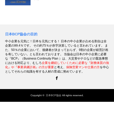
日本BCP協会の目的
中小企業を元気に！日本を元気にする！ 日本の中小企業が占める割合は全
企業の99.4％です。 その約75％が赤字決算していると言われています。 ま
た、50％の企業において、後継者が決まっておらず、9割の企業が経営計画
を有していない。とも言われております。 当協会は日本の中小企業に必要
な『BCP』（Business Continuity Plan ）は、大災害やテロなどの緊急事態
における対応より、むしろ
企業を継続していくために必要な『財務体質の強
化』や『事業承継計画』の方が重要
と考え、
保険営業マンや士業の方
を中心
としてそれらの知識を有する人材の育成に努めています。
Facebook
Copyright ©
日本BCP協会
All rights reserved.