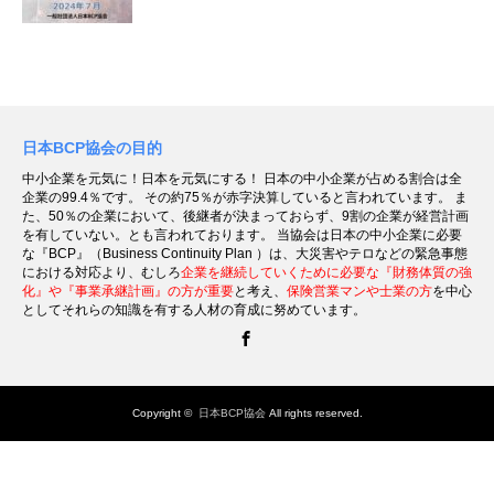
日本BCP協会の目的
中小企業を元気に！日本を元気にする！ 日本の中小企業が占める割合は全
企業の99.4％です。 その約75％が赤字決算していると言われています。 ま
た、50％の企業において、後継者が決まっておらず、9割の企業が経営計画
を有していない。とも言われております。 当協会は日本の中小企業に必要
な『BCP』（Business Continuity Plan ）は、大災害やテロなどの緊急事態
における対応より、むしろ
企業を継続していくために必要な『財務体質の強
化』や『事業承継計画』の方が重要
と考え、
保険営業マンや士業の方
を中心
としてそれらの知識を有する人材の育成に努めています。
Facebook
Copyright ©
日本BCP協会
All rights reserved.